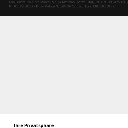
Dab Pumps Spa © Via Marco Polo, 14 Mestrino Padova - Italy Tel. +39.049.5125000 
P.I. 03675230282 - R.E.A. Padova N. 328200- Cap. Soc. Euro €10.000.000 i.v.
Ihre Privatsphäre