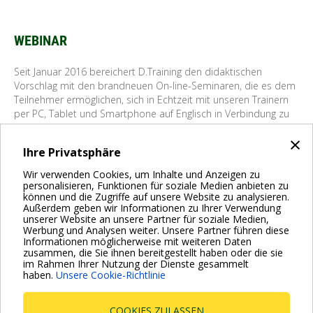
WEBINAR
Seit Januar 2016 bereichert D.Training den didaktischen
Vorschlag mit den brandneuen On-line-Seminaren, die es dem
Teilnehmer ermöglichen, sich in Echtzeit mit unseren Trainern
per PC, Tablet und Smartphone auf Englisch in Verbindung zu
setzen. Es ist möglich, Kurse über spezifische Produkte oder
×
interaktive Seminare zu besuchen.
Ihre Privatsphäre
Darüber hinaus besteht nach wie vor die Möglichkeit, im Hause
DAB Schulungen auf Deutsch zu buchen.
Wir verwenden Cookies, um Inhalte und Anzeigen zu
personalisieren, Funktionen für soziale Medien anbieten zu
können und die Zugriffe auf unsere Website zu analysieren.
Außerdem geben wir Informationen zu Ihrer Verwendung
DLEARNING
unserer Website an unsere Partner für soziale Medien,
Werbung und Analysen weiter. Unsere Partner führen diese
DAB Training
Informationen möglicherweise mit weiteren Daten
zusammen, die Sie ihnen bereitgestellt haben oder die sie
im Rahmen Ihrer Nutzung der Dienste gesammelt
info.germany@dwtgroup.com
haben.
Unsere Cookie-Richtlinie
COOKIES ZULASSEN