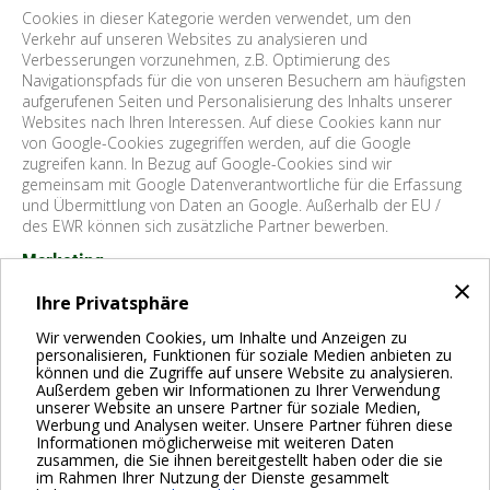
Cookies in dieser Kategorie werden verwendet, um den
Verkehr auf unseren Websites zu analysieren und
Verbesserungen vorzunehmen, z.B. Optimierung des
Navigationspfads für die von unseren Besuchern am häufigsten
aufgerufenen Seiten und Personalisierung des Inhalts unserer
Websites nach Ihren Interessen. Auf diese Cookies kann nur
von Google-Cookies zugegriffen werden, auf die Google
zugreifen kann.
In Bezug auf Google-Cookies sind wir
gemeinsam mit Google Datenverantwortliche für die Erfassung
und Übermittlung von Daten an Google. Außerhalb der EU /
des EWR können sich zusätzliche Partner bewerben.
Marketing
×
Cookies in dieser Kategorie werden verwendet, um Besucher
Ihre Privatsphäre
über Websites hinweg zu verfolgen, um gezielte und
personalisierte Werbung zu schalten, d.h. um die Relevanz der
Wir verwenden Cookies, um Inhalte und Anzeigen zu
personalisieren, Funktionen für soziale Medien anbieten zu
Werbung zu erhöhen, auf die Sie stoßen.
Die Cookies erhöhen
können und die Zugriffe auf unsere Website zu analysieren.
nicht die Anzahl der Anzeigen, die Sie sehen. Auf diese Cookies
Außerdem geben wir Informationen zu Ihrer Verwendung
kann nicht von Dritten zugegriffen werden, mit Ausnahme von
unserer Website an unsere Partner für soziale Medien,
Google-, Facebook-, Twitter- und LinkedIn-Cookies, auf die
Werbung und Analysen weiter. Unsere Partner führen diese
jeweils für den jeweiligen Partner zugegriffen werden kann. In
Informationen möglicherweise mit weiteren Daten
zusammen, die Sie ihnen bereitgestellt haben oder die sie
Bezug auf diese Cookies sind wir mit jedem Partner
im Rahmen Ihrer Nutzung der Dienste gesammelt
gemeinsame Datenverantwortliche für die Erhebung und