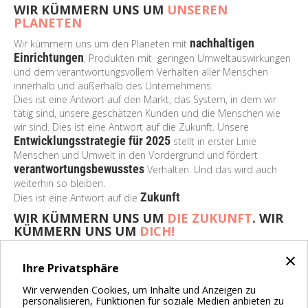
WIR KÜMMERN UNS UM
UNSEREN
PLANETEN
nachhaltigen
Wir kümmern uns um
den Planeten mit
Einrichtungen
, Produkten mit geringen Umweltauswirkungen
und dem verantwortungsvollem Verhalten aller Menschen
innerhalb und außerhalb des Unternehmens.
Dies ist eine Antwort auf den Markt, das System, in dem wir
tätig sind, unsere geschätzen Kunden und die Menschen wie
wir sind. Dies ist eine Antwort auf die Zukunft. Unsere
Entwicklungsstrategie für 2025
stellt in erster Linie
Menschen und Umwelt in den Vordergrund und fördert
verantwortungsbewusstes
Verhalten. Und das wird auch
weiterhin so bleiben.
Zukunft
Dies ist eine Antwort auf die
.
WIR KÜMMERN UNS UM
DIE ZUKUNFT
. WIR
KÜMMERN UNS UM
DICH!
Bist du bereit, unserem Team beizutreten? Überprüfe die
×
offenen Stellen oder senden deinen Lebenslauf, indem du auf
Ihre Privatsphäre
Einverstanden klickst
hier
.
Wir verwenden Cookies, um Inhalte und Anzeigen zu
personalisieren, Funktionen für soziale Medien anbieten zu