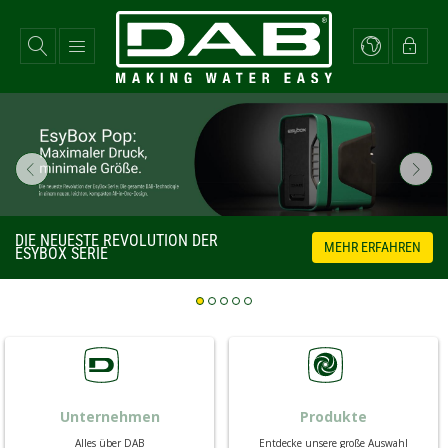
Direkt
zum
Inhalt
prev
next
DIE NEUESTE REVOLUTION DER
MEHR ERFAHREN
ESYBOX SERIE
Unternehmen
Produkte
Alles über DAB
Entdecke unsere große Auswahl