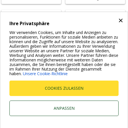
×
Ihre Privatsphäre
Karriere
DService
Wir verwenden Cookies, um Inhalte und Anzeigen zu
personalisieren, Funktionen für soziale Medien anbieten zu
Deine Karriere bei DAB
DProject
können und die Zugriffe auf unsere Website zu analysieren.
Außerdem geben wir Informationen zu Ihrer Verwendung
unserer Website an unsere Partner für soziale Medien,
Werbung und Analysen weiter. Unsere Partner führen diese
Informationen möglicherweise mit weiteren Daten
zusammen, die Sie ihnen bereitgestellt haben oder die sie
im Rahmen Ihrer Nutzung der Dienste gesammelt
haben.
Unsere Cookie-Richtlinie
DTraining
Neues
Lerne mit uns
Neues von DAB
COOKIES ZULASSEN
Dab Pumps Spa © Via Marco Polo, 14 Mestrino Padova -
Italy Tel. +39.049.5125000 Fax +39.049.5125950
P.I. 03675230282 - R.E.A. Padova N. 328200- Cap. Soc.
ANPASSEN
Euro €10.000.000 i.v.