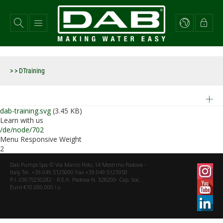
Direkt
zum
Inhalt
>
> DTraining
dab-training.svg
(3.45 KB)
Learn with us
/de/node/702
Menu Responsive Weight
2
Dab Pumps Spa © Via Marco Polo, 14 Mestrino Padova -
Italy Tel. +39.049.5125000 Fax +39.049.5125950
P.I. 03675230282 - R.E.A. Padova N. 328200- Cap. Soc.
Euro €10.000.000 i.v.