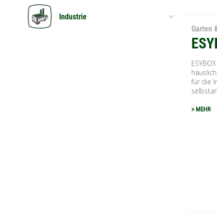
Industrie
Garten 
ESY
ESYBOX i
häuslic
für die 
selbstan
> MEHR