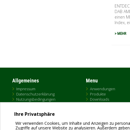
ENTDEC
DAB AMEI
einen ME
Index, ei.
> MEHR
Seiten
Allgemeines
Menu
Impressum
Anwendungen
Datenschutzerklärung
Produkte
Nutzungsbedingungen
Downloads
Cookies
e-paper Portal
AGB
DNA
Ihre Privatsphäre
Austausch
Verkauf
Wir verwenden Cookies, um Inhalte und Anzeigen zu personal
Zugriffe auf unsere Website zu analysieren. Außerdem geben