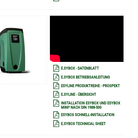
E.SYBOX - DATENBLATT
E.SYBOX BETRIEBSANLEITUNG
ESYLINE PRODUKTREIHE - PROSPEKT
E.SYLINE - ÜBERSICHT
INSTALLATION ESYBOX UND ESYBOX
MINI³ NACH DIN 1988-500
ESYBOX SCHNELL-INSTALLATION
E.SYBOX TECHNICAL SHEET