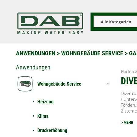
Direkt
zum
Inhalt
Alle Kategorien
ANWENDUNGEN
>
WOHNGEBÄUDE SERVICE
> GA
Anwendungen
Garten 
DIV
Wohngebäude Service
Divertr
/ Unterw
Heizung
Förderu
Zisternen
Klima
> MEHR
Druckerhöhung