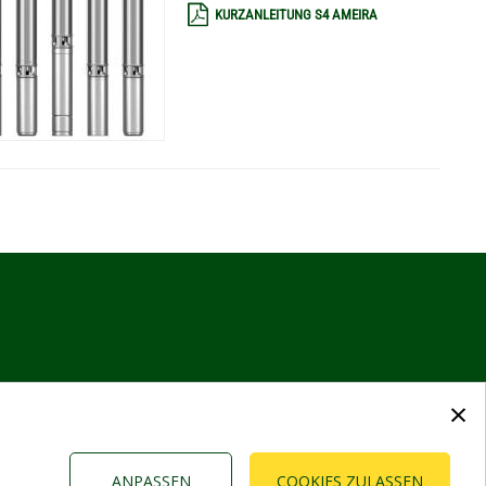
KURZANLEITUNG S4 AMEIRA
hste
te
×
ANPASSEN
COOKIES ZULASSEN