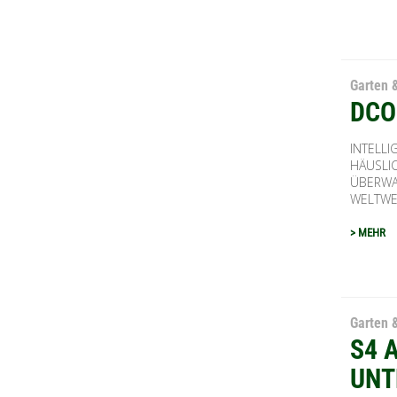
Garten 
DCO
INTELL
HÄUSLI
ÜBERWA
WELTWEIT
> MEHR
Garten 
S4 
UNT