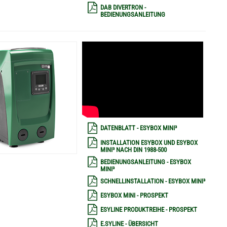
DAB DIVERTRON -
BEDIENUNGSANLEITUNG
DATENBLATT - ESYBOX MINI³
INSTALLATION ESYBOX UND ESYBOX
MINI³ NACH DIN 1988-500
BEDIENUNGSANLEITUNG - ESYBOX
MINI³
SCHNELLINSTALLATION - ESYBOX MINI³
ESYBOX MINI - PROSPEKT
ESYLINE PRODUKTREIHE - PROSPEKT
E.SYLINE - ÜBERSICHT