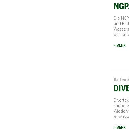
NGP
Die NGP
und Ent
Wassers
das auto
> MEHR
Garten 
DIV
Diverte
saubere
Wiederv
Bewässe
> MEHR