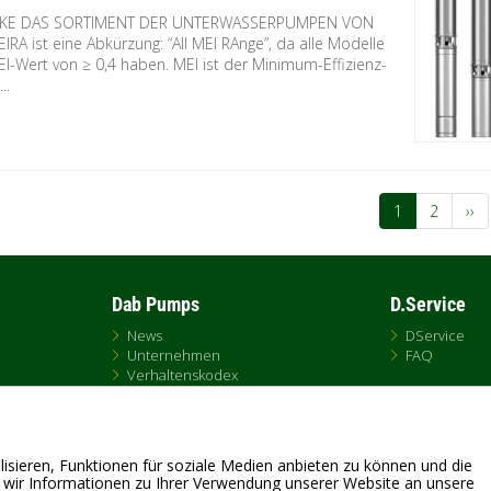
KE DAS SORTIMENT DER UNTERWASSERPUMPEN VON
RA ist eine Abkürzung: “All MEI RAnge”, da alle Modelle
I-Wert von ≥ 0,4 haben. MEI ist der Minimum-Effizienz-
..
nummerierung
Aktuelle
1
Page
2
Näc
››
Seite
Sei
Dab Pumps
D.Service
News
DService
Unternehmen
FAQ
Verhaltenskodex
Kontakt
Online-Vertriebspolitik
isieren, Funktionen für soziale Medien anbieten zu können und die
 wir Informationen zu Ihrer Verwendung unserer Website an unsere