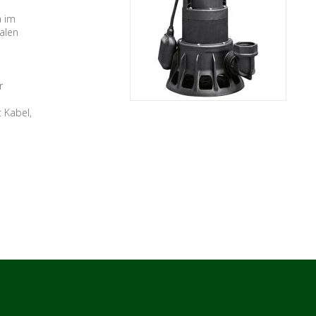
a im
alen
r
 Kabel,