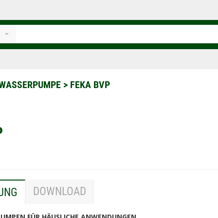
WASSERPUMPE
>
FEKA BVP
P
DOWNLOAD
UNG
UMPEN FÜR HÄUSLICHE ANWENDUNGEN