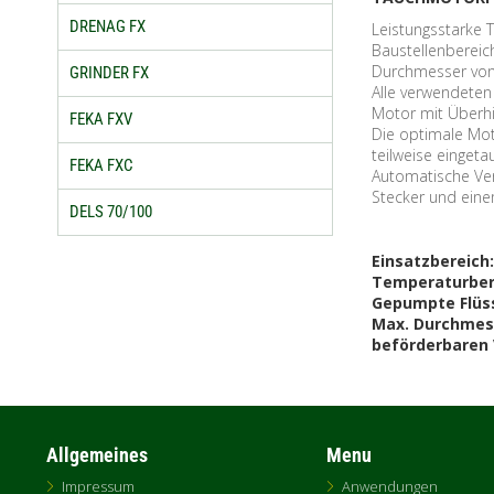
DRENAG FX
Leistungsstarke 
Baustellenbereic
Durchmesser vo
GRINDER FX
Alle verwendeten 
Motor mit Überhi
FEKA FXV
Die optimale Mot
teilweise einget
FEKA FXC
Automatische Ver
Stecker und eine
DELS 70/100
Einsatzbereich:
Temperaturbere
Gepumpte Flüs
Max. Durchmess
beförderbaren
Allgemeines
Menu
Impressum
Anwendungen