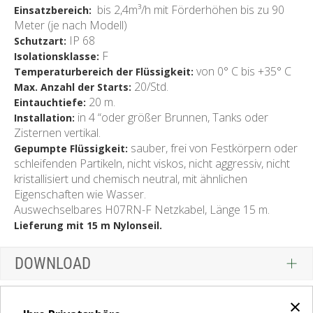
bis 2,4m³/h mit Förderhöhen bis zu 90
Einsatzbereich:
Meter (je nach Modell)
IP 68
Schutzart:
F
Isolationsklasse:
von 0° C bis +35° C
Temperaturbereich der Flüssigkeit:
20/Std.
Max. Anzahl der Starts:
20 m.
Eintauchtiefe:
in 4 “oder größer Brunnen, Tanks oder
Installation:
Zisternen vertikal.
sauber, frei von Festkörpern oder
Gepumpte Flüssigkeit:
schleifenden Partikeln, nicht viskos, nicht aggressiv, nicht
kristallisiert und chemisch neutral, mit ähnlichen
Eigenschaften wie Wasser.
Auswechselbares H07RN-F Netzkabel, Länge 15 m.
Lieferung mit 15 m Nylonseil.
DOWNLOAD
×