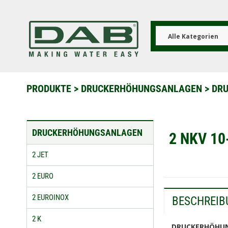
Direkt
zum
Inhalt
Alle Kategorien
PRODUKTE
>
DRUCKERHÖHUNGSANLAGEN
>
DR
DRUCKERHÖHUNGSANLAGEN
2 NKV 10
2 JET
2 EURO
2 EUROINOX
BESCHREIB
2 K
DRUCKERHÖHUNG