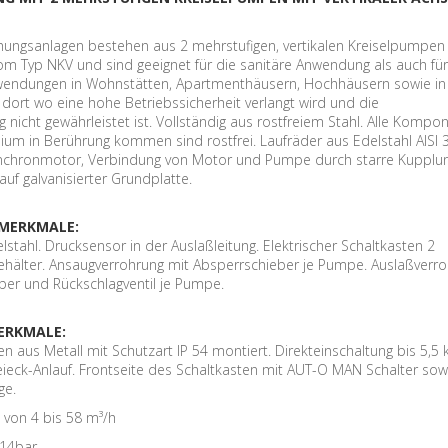
ungsanlagen bestehen aus 2 mehrstufigen, vertikalen Kreiselpumpen
om Typ NKV und sind geeignet für die sanitäre Anwendung als auch für
wendungen in Wohnstätten, Apartmenthäusern, Hochhäusern sowie in
l dort wo eine hohe Betriebssicherheit verlangt wird und die
nicht gewährleistet ist. Vollständig aus rostfreiem Stahl. Alle Kompo
um in Berührung kommen sind rostfrei. Laufräder aus Edelstahl AISI 
ynchronmotor, Verbindung von Motor und Pumpe durch starre Kupplun
uf galvanisierter Grundplatte.
 MERKMALE:
lstahl. Drucksensor in der Auslaßleitung. Elektrischer Schaltkasten 2
älter. Ansaugverrohrung mit Absperrschieber je Pumpe. Auslaßverr
ber und Rückschlagventil je Pumpe.
ERKMALE:
n aus Metall mit Schutzart IP 54 montiert. Direkteinschaltung bis 5,5 
ieck-Anlauf. Frontseite des Schaltkasten mit AUT-O MAN Schalter sow
ge.
:
von 4 bis 58 m³/h
14bar.