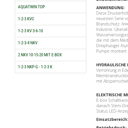
AQUATWIN TOP
ANWENDUNG:
Diese Druckerhöh
neuesten Serie v
1-2-3 KVC
Brandschutz. An
Industrie. Überal
1-2-3 KV 3-6-10
Wasserversorgung 
die mit dem Medi
1-2-3-4 NKV
Dreiphasiger As
Pumpe montiert a
2 NKV 10-15-20 MIT E-BOX
HYDRAULISCHE
1-2-3 NKP-G - 1-2-3 K
Verrohrung in Ede
Membrandruckbeh
mit Absperrschie
ELEKTRISCHE M
E-box Schaltkaste
danach Stern-Dre
Status LED-Anzei
Einsatzbereich
Betriebsdruck: