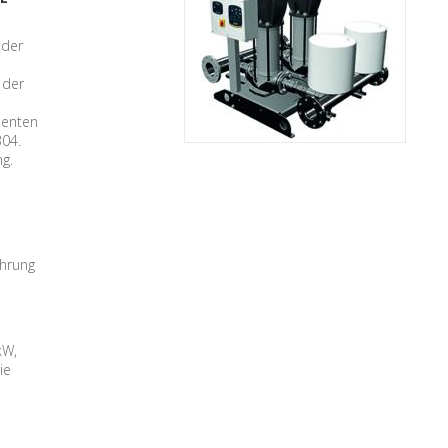
 der
 der
nenten
304.
g.
ohrung
kW,
ie