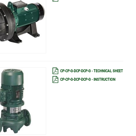
CP-CP-G-DCP-DCP-G - TECHNICAL SHEET
CP-CP-G-DCP-DCP-G - INSTRUCTION