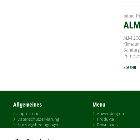
Inline 
ALM
ALM 200
Klimaan
Sanitärg
Pumpeng
> MEHR
Allgemeines
Menu
Impressum
Anwendungen
Datenschutzerklärung
Produkte
Nutzungsbedingungen
Downloads
Cookies
e-paper Portal
AGB
DNA