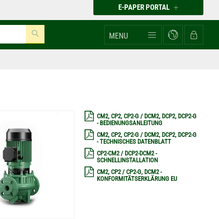
E-PAPER PORTAL
MENU
CM2, CP2, CP2-G / DCM2, DCP2, DCP2-G
- BEDIENUNGSANLEITUNG
CM2, CP2, CP2-G / DCM2, DCP2, DCP2-G
- TECHNISCHES DATENBLATT
CP2-CM2 / DCP2-DCM2 -
SCHNELLINSTALLATION
CM2, CP2 / CP2-G, DCM2 -
KONFORMITÄTSERKLÄRUNG EU