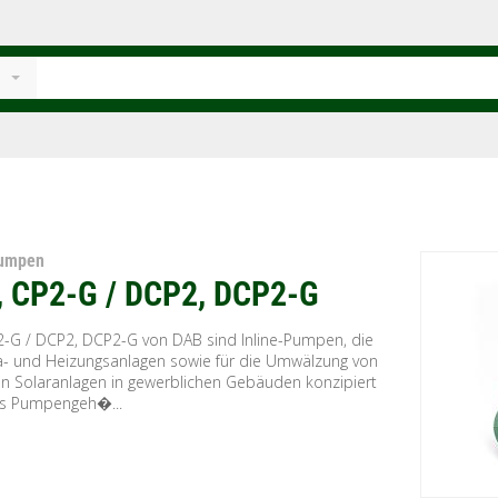
Pumpen
, CP2-G / DCP2, DCP2-G
2-G / DCP2, DCP2-G von DAB sind Inline-Pumpen, die
ma- und Heizungsanlagen sowie für die Umwälzung von
in Solaranlagen in gewerblichen Gebäuden konzipiert
as Pumpengeh�...