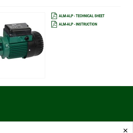
ALM-ALP - TECHNICAL SHEET
ALM-ALP - INSTRUCTION
×