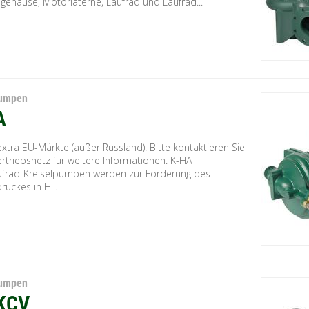
ehäuse, Motorlaterne, Laufrad und Laufrad...
Pumpen
A
extra EU-Märkte (außer Russland). Bitte kontaktieren Sie
rtriebsnetz für weitere Informationen. K-HA
aufrad-Kreiselpumpen werden zur Förderung des
uckes in H...
Pumpen
KCV