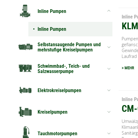
Inline Pumpen
Inline 
KLM
Inline Pumpen
Pumpeng
Selbstansaugende Pumpen und
geflans
mehrstufige Kreiselpumpen
Gewinde
Laufrad 
Schwimmbad-, Teich- und
> MEHR
Salzwasserpumpe
Elektrokreiselpumpen
Inline 
CM-
Kreiselpumpen
Umwälzp
Klimaan
Sanitärg
Tauchmotorpumpen