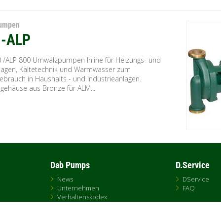
Pumpen
-ALP
 /ALP 800 Umwälzpumpen Inline für Heizungs- und
lagen, Kältetechnik und Warmwasser zum
ebrauch in Haushalts - und Industrieanlagen.
ehäuse aus Bronze für ALM...
Dab Pumps
D.Service
News
DService
Unternehmen
FAQ
Verhaltenskodex
Kontakt
Online-Vertriebspolitik