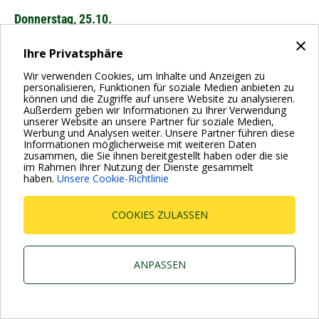
Donnerstag, 25.10.
10.00 - 21.00 Uhr
×
Freitag, 26.10.
Ihre Privatsphäre
09.00 - 20.00 Uhr
Wir verwenden Cookies, um Inhalte und Anzeigen zu
NürnbergMesse
personalisieren, Funktionen für soziale Medien anbieten zu
können und die Zugriffe auf unsere Website zu analysieren.
Außerdem geben wir Informationen zu Ihrer Verwendung
unserer Website an unsere Partner für soziale Medien,
BACK
Werbung und Analysen weiter. Unsere Partner führen diese
Informationen möglicherweise mit weiteren Daten
zusammen, die Sie ihnen bereitgestellt haben oder die sie
im Rahmen Ihrer Nutzung der Dienste gesammelt
haben.
Unsere Cookie-Richtlinie
Dab Pumps Spa © Via Marco Polo, 14 Mestrino Padova -
Italy Tel. +39.049.5125000 Fax +39.049.5125950
P.I. 03675230282 - R.E.A. Padova N. 328200- Cap. Soc.
Euro €10.000.000 i.v.
COOKIES ZULASSEN
ANPASSEN