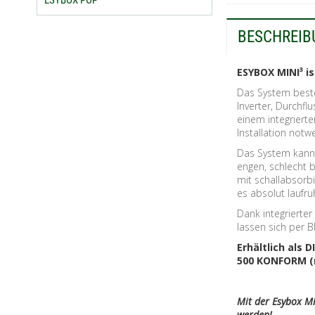
ESYBOX POP
BESCHREIB
ESYBOX MINI³ i
Das System best
Inverter, Durchf
einem integriert
Installation notw
Das System kann s
engen, schlecht 
mit schallabsor
es absolut laufr
Dank integrierte
lassen sich per B
Erhältlich als 
500 KONFORM (m
Mit der Esybox Mi
werden!