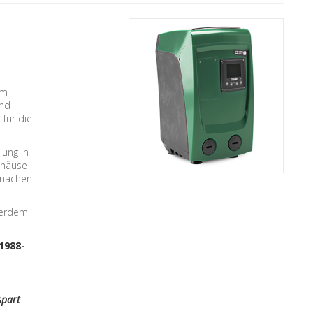
em
und
für die
lung in
ehäuse
 machen
ußerdem
 1988-
spart