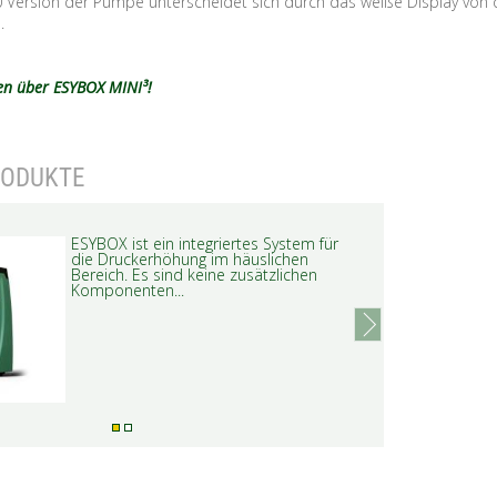
 Version der Pumpe unterscheidet sich durch das weiße Display von 
.
en über ESYBOX MINI³!
RODUKTE
ESYBOX ist ein integriertes System für
die Druckerhöhung im häuslichen
Bereich. Es sind keine zusätzlichen
Komponenten...
next