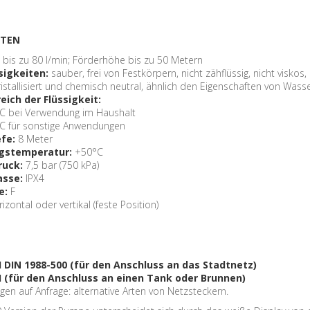
ATEN
:
bis zu 80 l/min; Förderhöhe bis zu 50 Metern
sigkeiten:
sauber, frei von Festkörpern, nicht zähflüssig, nicht viskos, 
kristallisiert und chemisch neutral, ähnlich den Eigenschaften von Wasse
ich der Flüssigkeit:
°C bei Verwendung im Haushalt
°C für sonstige Anwendungen
fe:
8 Meter
gstemperatur:
+50°C
ruck:
7,5 bar (750 kPa)
asse:
IPX4
e:
F
izontal oder vertikal (feste Position)
I DIN 1988-500 (für den Anschluss an das Stadtnetz)
I (für den Anschluss an einen Tank oder Brunnen)
en auf Anfrage: alternative Arten von Netzsteckern.