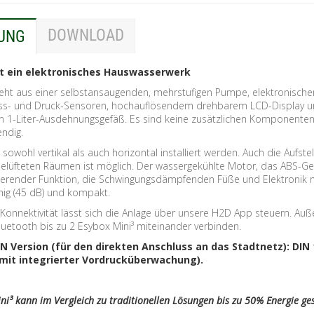
DOWNLOAD
UNG
st ein elektronisches Hauswasserwerk
eht aus einer selbstansaugenden, mehrstufigen Pumpe, elektronisch
luss- und Druck-Sensoren, hochauflösendem drehbarem LCD-Display 
en 1-Liter-Ausdehnungsgefäß. Es sind keine zusätzlichen Komponenten 
endig.
owohl vertikal als auch horizontal installiert werden. Auch die Aufstel
belüfteten Räumen ist möglich. Der wassergekühlte Motor, das ABS-G
bierender Funktion, die Schwingungsdämpfenden Füße und Elektronik
uhig (45 dB) und kompakt.
r Konnektivität lässt sich die Anlage über unsere H2D App steuern. A
luetooth bis zu 2 Esybox Mini³ miteinander verbinden.
DIN Version (für den direkten Anschluss an das Stadtnetz): DIN
it integrierter Vordrucküberwachung).
ni³ kann im Vergleich zu traditionellen Lösungen bis zu 50% Energie ge