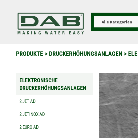
Direkt
zum
Inhalt
Alle Kategorien
PRODUKTE
>
DRUCKERHÖHUNGSANLAGEN
>
EL
ELEKTRONISCHE
DRUCKERHÖHUNGSANLAGEN
2 JET AD
2 JETINOX AD
2 EURO AD