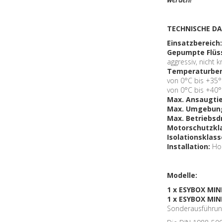
TECHNISCHE D
Einsatzbereich
Gepumpte Flüs
aggressiv, nicht 
Temperaturbere
von 0°C bis +35
von 0°C bis +40
Max. Ansaugtie
Max. Umgebun
Max. Betriebsd
Motorschutzkl
Isolationsklass
Installation:
Hor
Modelle:
1 x ESYBOX MIN
1 x ESYBOX MIN
Sonderausführung