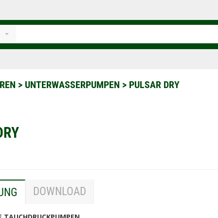
OREN
>
UNTERWASSERPUMPEN
>
PULSAR DRY
DRY
DOWNLOAD
UNG
GE TAUCHDRUCKPUMPEN