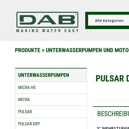
Direkt
zum
Inhalt
Alle Kategorien
PRODUKTE
>
UNTERWASSERPUMPEN UND MOT
UNTERWASSERPUMPEN
PULSAR 
MICRA HS
MICRA
PULSAR
BESCHREIB
PULSAR DRY
5” MEHRSTUFI