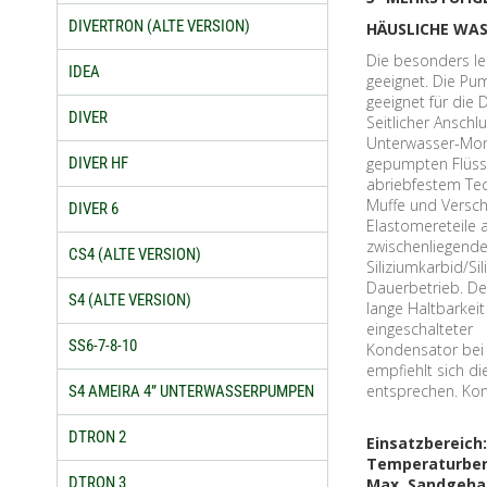
DIVERTRON (ALTE VERSION)
HÄUSLICHE WA
Die besonders le
IDEA
geeignet. Die Pu
geeignet für die
DIVER
Seitlicher Ansch
Unterwasser-Mon
gepumpten Flüssig
DIVER HF
abriebfestem Te
Muffe und Verschl
DIVER 6
Elastomereteile 
zwischenliegend
CS4 (ALTE VERSION)
Siliziumkarbid/S
Dauerbetrieb. Der
S4 (ALTE VERSION)
lange Haltbarkei
eingeschalteter
SS6-7-8-10
Kondensator bei 
empfiehlt sich d
entsprechen. Kon
S4 AMEIRA 4” UNTERWASSERPUMPEN
DTRON 2
Einsatzbereich
Temperaturbere
DTRON 3
Max. Sandgeha