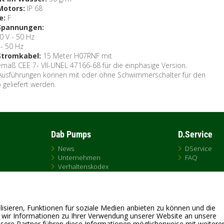
Motors:
IP 68
e:
F
Spannungen:
0 V - 50 Hz
 - 50 Hz
Stromkabel:
15 Meter H07RNF mit
mäß CEE 7- VII-UNEL 47166-68 für die einphasige Version.
 Ausführungen können mit oder ohne Schwimmerschalter für den
 geliefert werden.
Dab Pumps
D.Service
News
DService
Unternehmen
FAQ
Verhaltenskodex
Kontakt
Online-Vertriebspolitik
isieren, Funktionen für soziale Medien anbieten zu können und die
 wir Informationen zu Ihrer Verwendung unserer Website an unsere
nsere Partner führen diese Informationen möglicherweise mit weitere