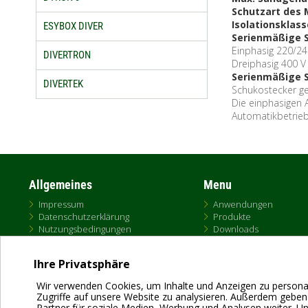
Schutzart des 
Isolationsklass
ESYBOX DIVER
Serienmäßige 
Einphasig 220/24
DIVERTRON
Dreiphasig 400 V
Serienmäßige 
DIVERTEK
Schukostecker ge
Die einphasigen
Automatikbetrieb
Allgemeines
Menu
Impressum
Anwendungen
Datenschutzerklärung
Produkte
Nutzungsbedingungen
Downloads
Cookies
e-paper Portal
AGB
DNA
Ihre Privatsphäre
Austausch
Verkauf
Wir verwenden Cookies, um Inhalte und Anzeigen zu personal
Zugriffe auf unsere Website zu analysieren. Außerdem geben
Partner für soziale Medien, Werbung und Analysen weiter. U