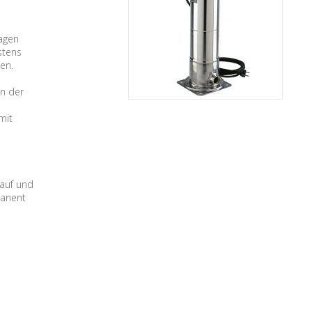
agen
stens
en.
n der
s
mit
Lauf und
manent