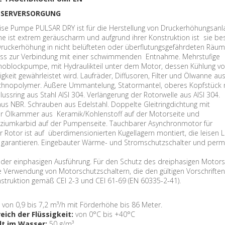
SSERVERSORGUNG
ise Pumpe PULSAR DRY ist für die Herstellung von Druckerhöhungsanl
me ist extrem geräuscharm und aufgrund ihrer Konstruktion ist sie be
 Druckerhöhung in nicht belüfteten oder überflutungsgefährdeten Räum
luss zur Verbindung mit einer schwimmenden Entnahme. Mehrstufige
oblockpumpe, mit Hydraulikteil unter dem Motor, dessen Kühlung vo
keit gewährleistet wird. Laufräder, Diffusoren, Filter und Ölwanne au
chnopolymer. Äußere Ummantelung, Statormantel, oberes Kopfstück 
ussring aus Stahl AISI 304. Verlängerung der Rotorwelle aus AISI 304.
aus NBR. Schrauben aus Edelstahl. Doppelte Gleitringdichtung mit
er Ölkammer aus Keramik/Kohlenstoff auf der Motorseite und
iliziumkarbid auf der Pumpenseite. Tauchbarer Asynchronmotor für
 Rotor ist auf überdimensionierten Kugellagern montiert, die leisen 
t garantieren. Eingebauter Wärme- und Stromschutzschalter und per
der einphasigen Ausführung. Für den Schutz des dreiphasigen Motors
ie Verwendung von Motorschutzschaltern, die den gültigen Vorschriften
struktion gemäß CEI 2-3 und CEI 61-69 (EN 60335-2-41).
:
von 0,9 bis 7,2 m³/h mit Förderhöhe bis 86 Meter.
ich der Flüssigkeit:
von 0°C bis +40°C
lt im Wasser:
50 g/m³